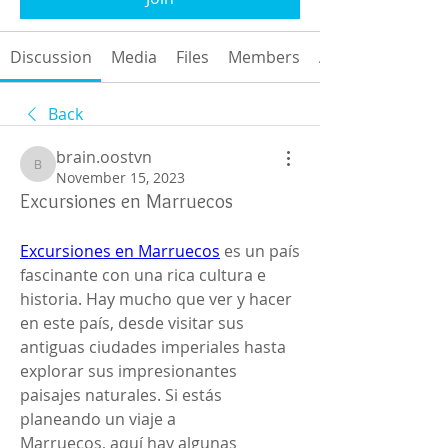
Discussion
Media
Files
Members
About
Back
brain.oostvn
brain.oostvn
November 15, 2023
Excursiones en Marruecos
Excursiones en Marruecos
 es un país 
fascinante con una rica cultura e 
historia. Hay mucho que ver y hacer 
en este país, desde visitar sus 
antiguas ciudades imperiales hasta 
explorar sus impresionantes 
paisajes naturales. Si estás 
planeando un viaje a 
Marruecos, aquí hay algunas 