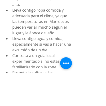
alta.
Lleva contigo ropa cómoda y 
adecuada para el clima, ya que 
las temperaturas en Marruecos 
pueden variar mucho según el 
lugar y la época del año.
Lleva contigo agua y comida, 
especialmente si vas a hacer una 
excursión de un día.
Contrata a un guía local 
experimentado si no estás 
familiarizado con la zona.
Respeta la cultura y las 
tradiciones marroquíes.
Espero que esta información te sea 
útil. ¡Buen viaje!
0
0
Write a comment...