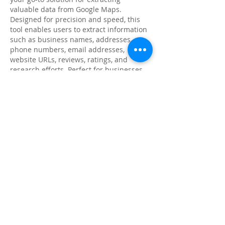
valuable data from Google Maps. 
Designed for precision and speed, this 
tool enables users to extract information 
such as business names, addresses, 
phone numbers, email addresses, 
website URLs, reviews, ratings, and 
research efforts. Perfect for businesses 
and analysts, Google Map Data Extractor 
simplifies data collection, enhancing your 
decision-making and strategic planning.
GM Data ExtractorGoogle Maps 
ExtractorGoogle Maps ScraperGoogle 
Maps Data ScraperG Maps ExtractorG 
Maps spyG Map ExtractG Business 
ExtractorGoogle My Business 
ScraperGoogle Maps Data ExtractGoogle 
Maps Data Scraper ToolLeads 
GeneratorGoogle Maps Lead 
GeneratorLeads ExtractorGoolge Maps 
Lead FinderLead FinderB2B Leads 
FinderPhone Number ExtractorEmail 
ExtractorPhone Number ScraperEmail 