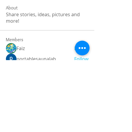
About
Share stories, ideas, pictures and
more!
Members
Faiz
Follow
portablesaunalab
Follow
Auscanz Overseas Education Pvt Ltd
Follow
CourseworkWriting
Follow
theodoreroosevelt184
Follow
theodoreroosevelt184
See All Members (788)
Registered and
Thermal Inspections
Qualified: