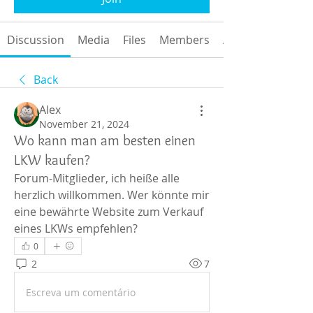
Discussion
Media
Files
Members
About
Back
Alex
November 21, 2024
Wo kann man am besten einen
LKW kaufen?
Forum-Mitglieder, ich heiße alle 
herzlich willkommen. Wer könnte mir 
eine bewährte Website zum Verkauf 
eines LKWs empfehlen?
0
2
7
Escreva um comentário