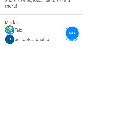
Share stories, ideas, pictures and
more!
Members
Faiz
Follow
portablesaunalab
Follow
Auscanz Overseas Education Pvt Ltd
Follow
CourseworkWriting
Follow
theodoreroosevelt184
Follow
theodoreroosevelt184
See All Members (787)
Registered and
Thermal Inspections
Qualified:
M.Eng,
MIEAust,