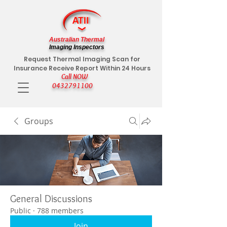
Australian Thermal
Imaging Inspectors
Request Thermal Imaging Scan for
Insurance Receive Report Within 24 Hours
Call NOW
0432791100
Groups
General Discussions
Public
·
788 members
Join