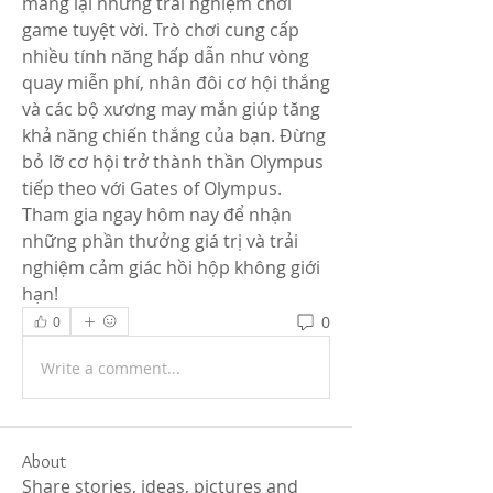
mang lại những trải nghiệm chơi 
game tuyệt vời. Trò chơi cung cấp 
nhiều tính năng hấp dẫn như vòng 
quay miễn phí, nhân đôi cơ hội thắng 
và các bộ xương may mắn giúp tăng 
khả năng chiến thắng của bạn. Đừng 
bỏ lỡ cơ hội trở thành thần Olympus 
tiếp theo với Gates of Olympus. 
Tham gia ngay hôm nay để nhận 
những phần thưởng giá trị và trải 
nghiệm cảm giác hồi hộp không giới 
hạn!
0
0
Write a comment...
About
Share stories, ideas, pictures and