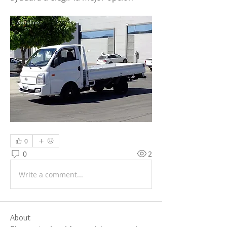
0
0
2
Write a comment...
About