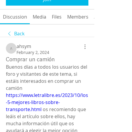
Discussion
Media
Files
Members
About
Back
ahsym
ahsym
February 2, 2024
Comprar un camión
Buenos días a todos los usuarios del 
foro y visitantes de este tema, si 
estáis interesados en comprar un 
camión 
https://www.letralibre.es/2023/10/los
-5-mejores-libros-sobre-
transporte.html
 os recomiendo que 
leáis el artículo sobre ellos, hay 
mucha información útil que os 
ayudará a elegir la mejor opción