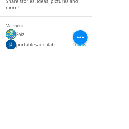
Share stories, ideas, pictures and
more!
Members
Faiz
Follow
portablesaunalab
Follow
Auscanz Overseas Education Pvt Ltd
Follow
CourseworkWriting
Follow
theodoreroosevelt184
Follow
theodoreroosevelt184
See All Members (786)
Registered and
Thermal Inspections
Qualified:
M.Eng,
MIEAust,