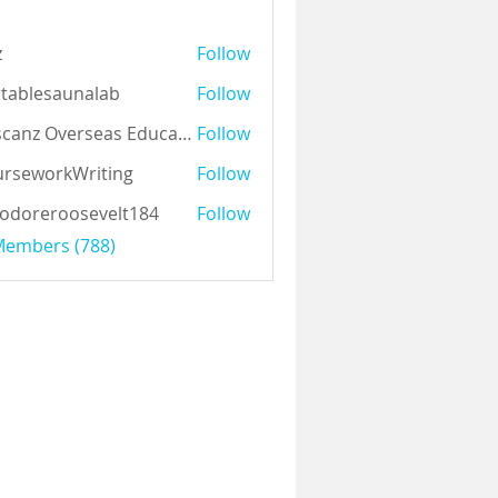
z
Follow
tablesaunalab
Follow
Auscanz Overseas Education Pvt Ltd
Follow
rseworkWriting
Follow
odoreroosevelt184
Follow
eroosevelt184
 Members (788)