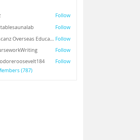
z
Follow
tablesaunalab
Follow
Auscanz Overseas Education Pvt Ltd
Follow
rseworkWriting
Follow
odoreroosevelt184
Follow
eroosevelt184
 Members (787)