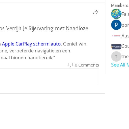
Members
Fai
por
s Verrijk Je Rijervaring met Naadloze
 
Apple CarPlay scherm auto
. Geniet van 
Cou
one, verbeterde navigatie en een 
the
emaal binnen handbereik."
theodor
See All
0 Comments