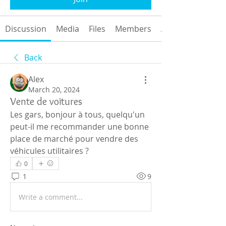
Discussion
Media
Files
Members
About
Back
Alex
March 20, 2024
Vente de voitures
Les gars, bonjour à tous, quelqu'un 
peut-il me recommander une bonne 
place de marché pour vendre des 
véhicules utilitaires ?
0
1
9
Write a comment...