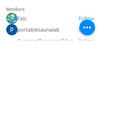
Members
Faiz
Follow
portablesaunalab
Follow
Auscanz Overseas Education Pvt Ltd
Follow
CourseworkWriting
Follow
theodoreroosevelt184
Follow
theodoreroosevelt184
See All Members (788)
Registered and
Thermal Inspections
Qualified:
M.Eng,
MIEAust,
CPEng,
NPER,
Members of :
APEC