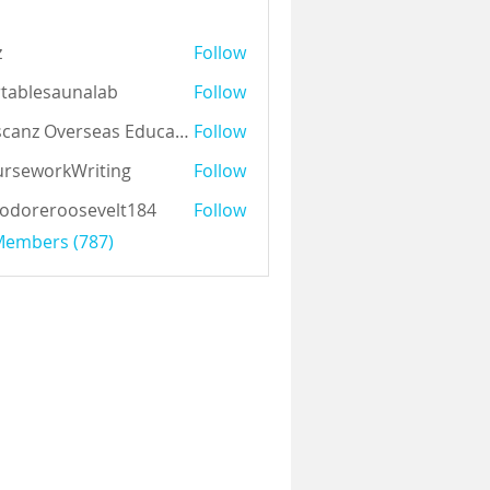
z
Follow
tablesaunalab
Follow
Auscanz Overseas Education Pvt Ltd
Follow
rseworkWriting
Follow
odoreroosevelt184
Follow
eroosevelt184
 Members (787)