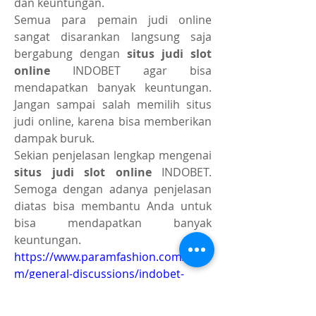
dan keuntungan. 
Semua para pemain judi online 
sangat disarankan langsung saja 
bergabung dengan 
situs judi slot 
online 
INDOBET agar bisa 
mendapatkan banyak keuntungan. 
Jangan sampai salah memilih situs 
judi online, karena bisa memberikan 
dampak buruk. 
Sekian penjelasan lengkap mengenai 
situs judi slot online 
INDOBET. 
Semoga dengan adanya penjelasan 
diatas bisa membantu Anda untuk 
bisa mendapatkan banyak 
keuntungan. 
https://www.paramfashion.com/foru
m/general-discussions/indobet-
agen-judi-slot-rtp-live-gampang-
menang-indonesia