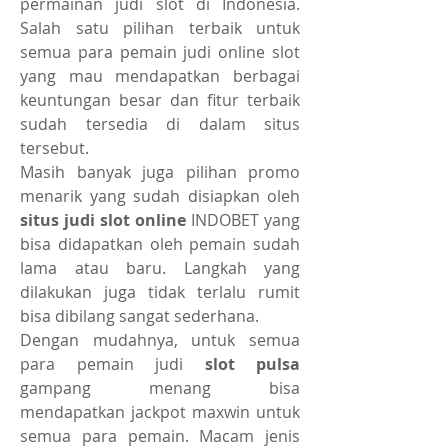
permainan judi slot di Indonesia. 
Salah satu pilihan terbaik untuk 
semua para pemain judi online slot 
yang mau mendapatkan berbagai 
keuntungan besar dan fitur terbaik 
sudah tersedia di dalam situs 
tersebut.
Masih banyak juga pilihan promo 
menarik yang sudah disiapkan oleh 
situs judi slot online 
INDOBET yang 
bisa didapatkan oleh pemain sudah 
lama atau baru. Langkah yang 
dilakukan juga tidak terlalu rumit 
bisa dibilang sangat sederhana. 
Dengan mudahnya, untuk semua 
para pemain judi 
slot pulsa
gampang menang bisa 
mendapatkan jackpot maxwin untuk 
semua para pemain. Macam jenis 