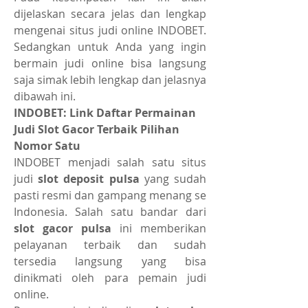
dijelaskan secara jelas dan lengkap 
mengenai situs judi online INDOBET. 
Sedangkan untuk Anda yang ingin 
bermain judi online bisa langsung 
saja simak lebih lengkap dan jelasnya 
dibawah ini.  
INDOBET: Link Daftar Permainan 
Judi Slot Gacor Terbaik Pilihan 
Nomor Satu 
INDOBET menjadi salah satu situs 
judi 
slot deposit pulsa 
yang sudah 
pasti resmi dan gampang menang se 
Indonesia. Salah satu bandar dari 
slot gacor pulsa
 ini memberikan 
pelayanan terbaik dan sudah 
tersedia langsung yang bisa 
dinikmati oleh para pemain judi 
online. 