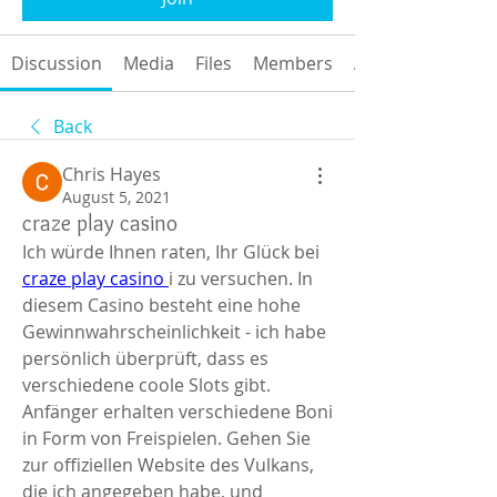
Discussion
Media
Files
Members
About
Back
Chris Hayes
August 5, 2021
craze play casino
Ich würde Ihnen raten, Ihr Glück bei  	
craze play casino 
i zu versuchen. In 
diesem Casino besteht eine hohe 
Gewinnwahrscheinlichkeit - ich habe 
persönlich überprüft, dass es 
verschiedene coole Slots gibt. 
Anfänger erhalten verschiedene Boni 
in Form von Freispielen. Gehen Sie 
zur offiziellen Website des Vulkans, 
die ich angegeben habe, und 