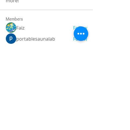
more!
Members
Faiz
Follow
portablesaunalab
Follow
Auscanz Overseas Education Pvt Ltd
Follow
CourseworkWriting
Follow
theodoreroosevelt184
Follow
theodoreroosevelt184
See All Members (788)
Registered and
Thermal Inspections
Qualified:
M.Eng,
MIEAust,
CPEng,